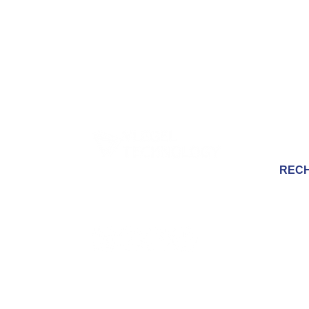
ology
 cookies
lité