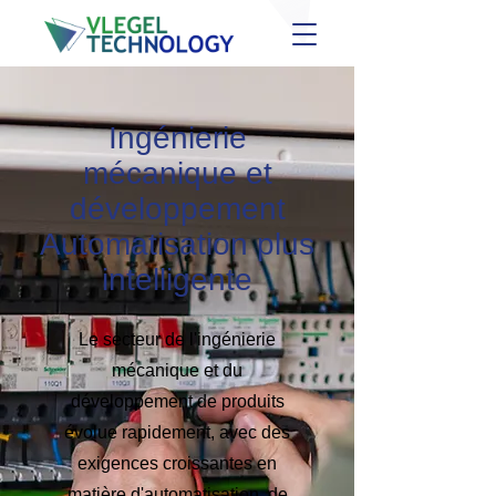
Ingénierie
mécanique et
développement
Automatisation plus
intelligente
Le secteur de l'ingénierie
mécanique et du
développement de produits
évolue rapidement, avec des
exigences croissantes en
matière d'automatisation, de