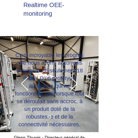
Realtime OEE-
monitoring
C'est incroyable les progrès
que nous avons accomplis
ensemble en seulement 18
mois ! D'un prototype
autonome qui ne
fonctionnait que lorsque tout
se déroulait sans accroc, à
un produit doté de la
robustesse et de la
connectivité nécessaires.
Glenn Thuwis - Directeur général de