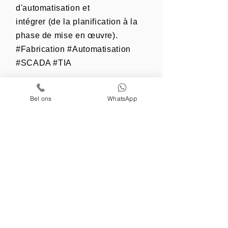
d'automatisation et
intégrer (de la planification à la
phase de mise en œuvre).
#Fabrication #Automatisation
#SCADA #TIA
Bel ons
WhatsApp
4. Commencez !
Aidez à construire des projets
d'automatisation et
intégrer (de la planification à la
phase de mise en œuvre).
#Fabrication #Automatisation
#SCADA #TIA